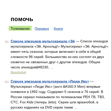
помочь
Толкование
Перевод
Книги
Список эпизодов мультсериала «Эй
— Список эпизодов
111
мультсериала «Эй, Арнольд!» Мультсериал «Эй, Арнольд!»
имеет пять сезонов, которые включают в себя в общей
сложности 98 серий. Большинство из них состоят из двух
сюжетно не связанных друг с другом эпизодов. Общее
число эпизодов&#8230; …
Википедия
Список эпизодов мультсериала «Люди Икс»
—
112
Мультсериал «Люди Икс» (англ.&#160;X Men) впервые
появился в 1992 году. Содержит 5 сезонов и 76 серий. В
России сериал показывали по телеканалам РЕН ТВ, ТВ3,
СТС, Fox Kids (теперь Jetix). Серии шли вразнобой, в
русских изданиях на DVD серии также …