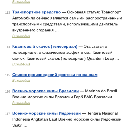
Википедия
Транспортное средство
— Основная статья: Транспорт
113
Автомобили сейчас являются самыми распространенным
транспортными средствами, использующими двигатель
внутреннего сгорания …
Википедия
Квантовый скачок (телесериал)
— Эта статья о
114
телесериале; о физическом эффекте см.: Квантовый
скачок. Квантовый скачок (телесериал) Quantum Leap …
Википедия
Список произведений фэнтези по жанрам
— …
115
Википедия
Военно-морские силы Бразилии
— Marinha do Brasil
116
Военно морские силы Бразилии Герб ВМС Бразилии …
Википедия
Военно-морские силы Индонезии
— Tentara Nasional
117
Indonesia Angkatan Laut Военно морские силы Индонезии
Эмбл …