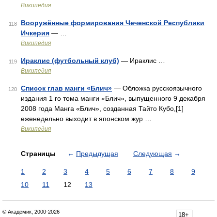
Википедия
Вооружённые формирования Чеченской Республики
118
Ичкерия
— …
Википедия
Ираклис (футбольный клуб)
— Ираклис …
119
Википедия
Список глав манги «Блич»
— Обложка русскоязычного
120
издания 1 го тома манги «Блич», выпущенного 9 декабря
2008 года Манга «Блич», созданная Тайто Кубо,[1]
еженедельно выходит в японском жур …
Википедия
Страницы
←
Предыдущая
Следующая
→
1
2
3
4
5
6
7
8
9
10
11
12
13
© Академик, 2000-2026
18+